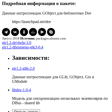
Подробная информация о пакете:
Данные интроспекции GObject для библиотеки Dee
https://launchpad.net/dee
Август 2018
Источник:
packages.ubuntu.com
Навигация
gir1.2-
gir1.2-devhelp-3.0
devhelp-
gir1.2-
gir1.2-dbusmenu-gtk3-0.4
по
3.0
dbusmenu-
записям
gtk3-
Зависимости:
0.4
gir1.2-glib-2.0
Данные интроспекции для GLib, GObject, Gio и
GModule
libdee-1.0-4
Модель для синхронизации нескольких экземпляров по
DBus - shared lib
Открыть список