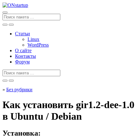
Перейти
к
содержанию
Поиск
для
Статьи
Linux
WordPress
О сайте
Контакты
Форум
Поиск
для
»
Без рубрики
Как установить gir1.2-dee-1.0
в Ubuntu / Debian
Установка: