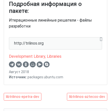
Подробная информация о
пакете:
Итерационные линейные решатели - файлы
разработки
http://trilinos.org
Development Library
,
Libraries
Август 2018
Источник:
packages.ubuntu.com
Навигация
libtrilinos-
libtrilinos-
libtrilinos-epetra-dev
libtrilinos-aztecoo-dev
epetra-
aztecoo-
по
dev
dev