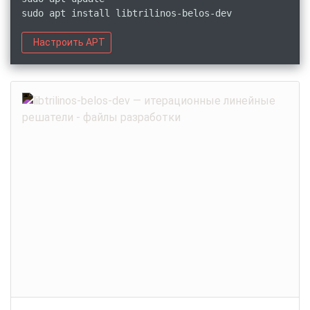
sudo apt install libtrilinos-belos-dev
Настроить APT