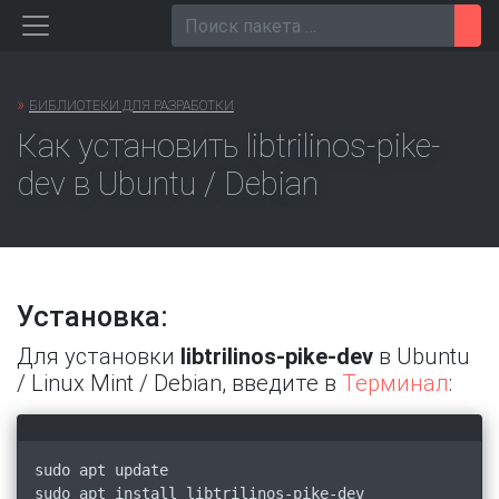
Перейти
Пои
к
содержанию
»
БИБЛИОТЕКИ ДЛЯ РАЗРАБОТКИ
Как установить libtrilinos-pike-
dev в Ubuntu / Debian
Установка:
Для установки
libtrilinos-pike-dev
в Ubuntu
/ Linux Mint / Debian, введите в
Терминал
:
sudo apt update
sudo apt install libtrilinos-pike-dev