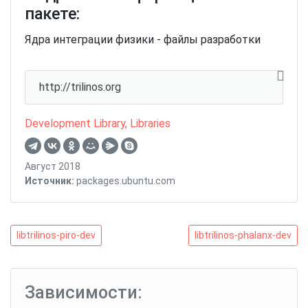
пакете:
Ядра интеграции физики - файлы разработки
http://trilinos.org
Development Library
,
Libraries
Август 2018
Источник:
packages.ubuntu.com
Навигация
libtrilinos-
libtrilinos-
libtrilinos-piro-dev
libtrilinos-phalanx-dev
piro-
phalanx-
по
dev
dev
записям
Зависимости: