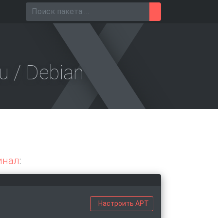
Поиск для
u / Debian
инал
:
Настроить APT