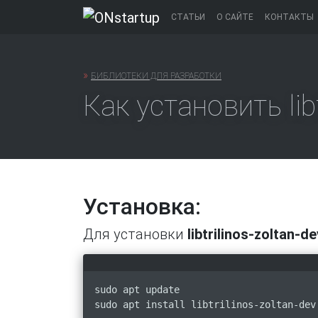
Перейти
СТАТЬИ
О САЙТЕ
КОНТАКТЫ
к
содержанию
»
БИБЛИОТЕКИ ДЛЯ РАЗРАБОТКИ
Как установить libt
Установка:
Для установки
libtrilinos-zoltan-de
sudo apt update
sudo apt install libtrilinos-zoltan-dev