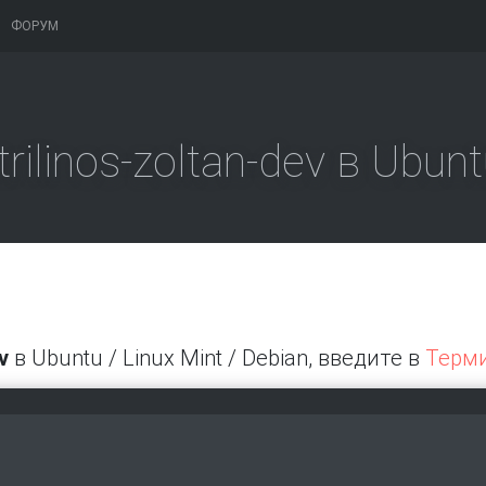
ФОРУМ
rilinos-zoltan-dev в Ubunt
v
в Ubuntu / Linux Mint / Debian, введите в
Терм