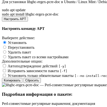
Для установки
libghc-regex-pcre-doc
в Ubuntu / Linux Mint / Debi
sudo apt update
sudo apt install libghc-regex-pcre-doc
Настроить APT
Настроить команду APT
Выберите действие:
Установить
Переустановить
Удалить пакет
Удалить пакет со всеми настройками
Дополнительные опции:
Автоподтверждение действий
[-y]
Исправить зависимости пакета
[-f]
Установить только обязательные пакеты
[--no-install-rec
Копировать
Сбросить
Подробная информация о пакете:
Perl-совместимые регулярные выражения; документация