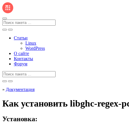
Перейти
к
содержанию
Поиск
для
Статьи
Linux
WordPress
О сайте
Контакты
Форум
Поиск
для
»
Документация
Как установить libghc-regex-p
Установка: