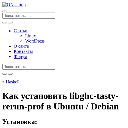
Перейти
к
содержанию
Поиск
для
Статьи
Linux
WordPress
О сайте
Контакты
Форум
Поиск
для
»
Haskell
Как установить libghc-tasty-
rerun-prof в Ubuntu / Debian
Установка: