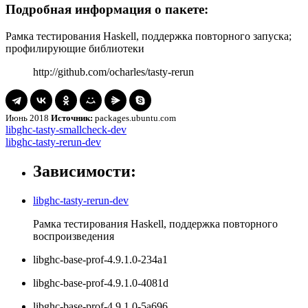
Подробная информация о пакете:
Рамка тестирования Haskell, поддержка повторного запуска;
профилирующие библиотеки
http://github.com/ocharles/tasty-rerun
Июнь 2018
Источник:
packages.ubuntu.com
Навигация
libghc-
libghc-tasty-smallcheck-dev
tasty-
libghc-
libghc-tasty-rerun-dev
по
smallcheck-
tasty-
записям
dev
rerun-
Зависимости:
dev
libghc-tasty-rerun-dev
Рамка тестирования Haskell, поддержка повторного
воспроизведения
libghc-base-prof-4.9.1.0-234a1
libghc-base-prof-4.9.1.0-4081d
libghc-base-prof-4.9.1.0-5a696