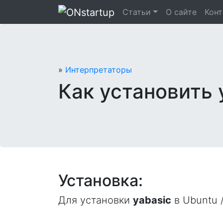
Перейти
Статьи
О сайте
Кон
к
содержанию
»
Интерпретаторы
Как установить y
Установка:
Для установки
yabasic
в Ubuntu /