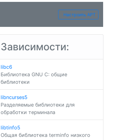
Настроить APT
Зависимости:
libc6
Библиотека GNU C: общие
библиотеки
libncurses5
Разделяемые библиотеки для
обработки терминала
libtinfo5
Общая библиотека terminfo низкого