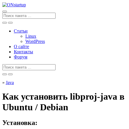
Перейти
к
содержанию
Поиск
для
Статьи
Linux
WordPress
О сайте
Контакты
Форум
Поиск
для
»
Java
Как установить libproj-java в
Ubuntu / Debian
Установка: