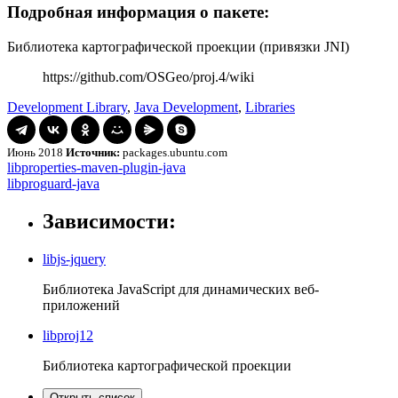
Подробная информация о пакете:
Библиотека картографической проекции (привязки JNI)
https://github.com/OSGeo/proj.4/wiki
Development Library
,
Java Development
,
Libraries
Июнь 2018
Источник:
packages.ubuntu.com
Навигация
libproperties-
libproperties-maven-plugin-java
maven-
libproguard-
libproguard-java
по
plugin-
java
записям
java
Зависимости:
libjs-jquery
Библиотека JavaScript для динамических веб-
приложений
libproj12
Библиотека картографической проекции
Открыть список