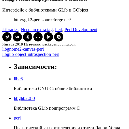
Интерфейс с библиотеками GLib и GObject
http://gtk2-perl.sourceforge.net/
Libraries
,
Need an extra tag
,
Perl
,
Perl Development
Январь 2019
Источник:
packages.ubuntu.com
Навигация
libgnome2-
libgnome2-canvas-perl
canvas-
libglib-
libglib-object-introspection-perl
по
perl
object-
записям
introspection-
Зависимости:
perl
libc6
Библиотека GNU C: общие библиотеки
libglib2.0-0
Библиотека GLib подпрограмм C
perl
Практический язык извлечения и отчета Ларри Уолла