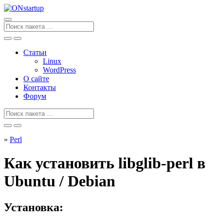
Перейти
к
содержанию
Поиск
для
Статьи
Linux
WordPress
О сайте
Контакты
Форум
Поиск
для
»
Perl
Как установить libglib-perl в
Ubuntu / Debian
Установка: