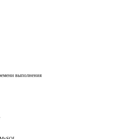
времени выполнения
e
в MySQL