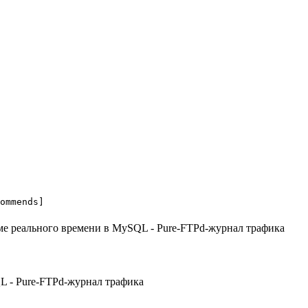
ommends]
L - Pure-FTPd-журнал трафика