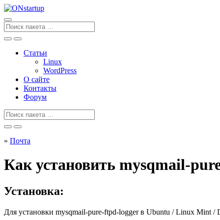
Перейти
к
содержанию
Поиск
для
Статьи
Linux
WordPress
О сайте
Контакты
Форум
Поиск
для
»
Почта
Как установить mysqmail-pure-
Установка:
Для установки
mysqmail-pure-ftpd-logger
в Ubuntu / Linux Mint /