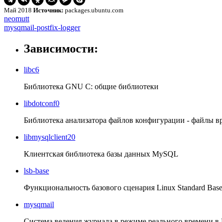
Май 2018
Источник:
packages.ubuntu.com
Навигация
neomutt
neomutt
mysqmail-
mysqmail-postfix-logger
по
postfix-
записям
logger
Зависимости:
libc6
Библиотека GNU C: общие библиотеки
libdotconf0
Библиотека анализатора файлов конфигурации - файлы 
libmysqlclient20
Клиентская библиотека базы данных MySQL
lsb-base
Функциональность базового сценария Linux Standard Bas
mysqmail
Система ведения журнала в режиме реального времени 