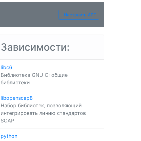
Настроить APT
Зависимости:
libc6
Библиотека GNU C: общие
библиотеки
libopenscap8
Набор библиотек, позволяющий
интегрировать линию стандартов
SCAP
python