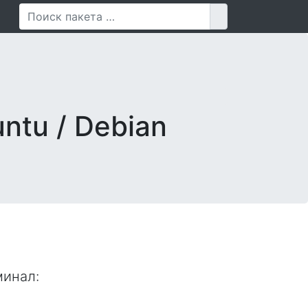
Поиск для
ntu / Debian
минал
: