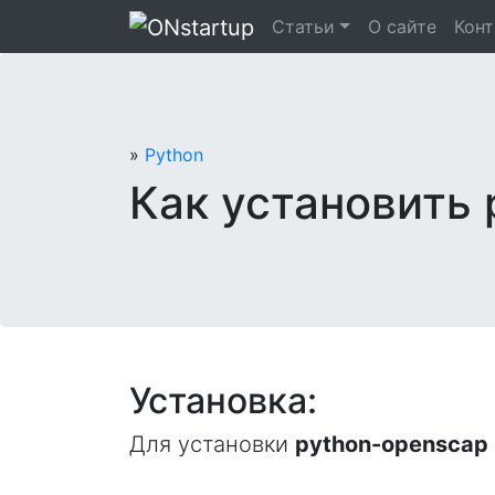
Перейти
Статьи
О сайте
Кон
к
содержанию
»
Python
Как установить 
Установка:
Для установки
python-openscap