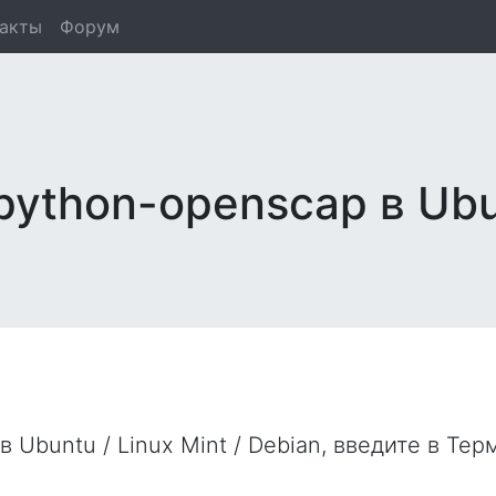
такты
Форум
python-openscap в Ubu
в Ubuntu / Linux Mint / Debian, введите в
Тер