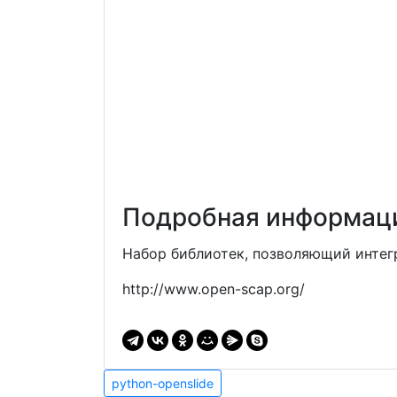
Подробная информаци
Набор библиотек, позволяющий интег
http://www.open-scap.org/
Навигация
python-
python-openslide