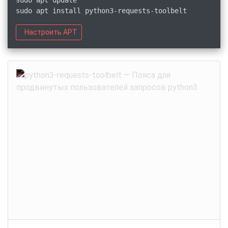
sudo apt update
sudo apt install python3-requests-toolbelt
Настроить APT