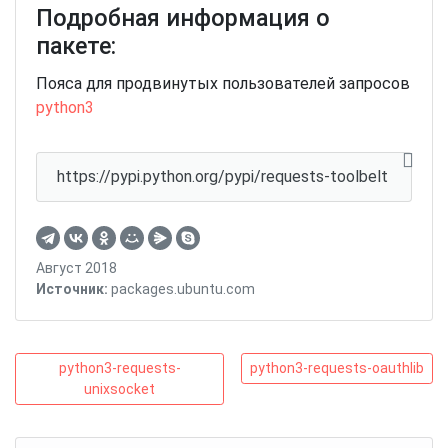
Подробная информация о
пакете:
Пояса для продвинутых пользователей запросов
python3
https://pypi.python.org/pypi/requests-toolbelt
Август 2018
Источник:
packages.ubuntu.com
Навигация
python3-
python3-
python3-requests-
python3-requests-oauthlib
requests-
requests-
unixsocket
по
unixsocket
oauthlib
записям