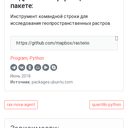
пакете:
Инструмент командной строки для
исследования геопространственных растров
https://github.com/mapbox/rasterio
Program
,
Python
Июнь 2018
Источник:
packages.ubuntu.com
Навигация
rax-
quantlib-
rax-nova-agent
quantlib-python
nova-
python
по
agent
записям