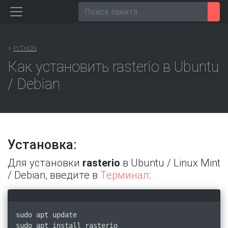
Перейти
Пои
к
содержанию
»
PYTHON
Как установить rasterio в Ubuntu
/ Debian
Установка:
Для установки
rasterio
в Ubuntu / Linux Mint
/ Debian, введите в
Терминал
:
sudo apt update
sudo apt install rasterio