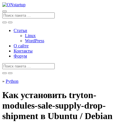
Перейти
к
содержанию
Поиск
для
Статьи
Linux
WordPress
О сайте
Контакты
Форум
Поиск
для
»
Python
Как установить tryton-
modules-sale-supply-drop-
shipment в Ubuntu / Debian