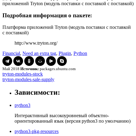
Подробная информация о пакете:
Платформа приложений Tryton (модуль поставки с поставкой
с поставкой)
http://www.tryton.org/
Financial
,
Need an extra tag
,
Plugin
,
Python
Май 2018
Источник:
packages.ubuntu.com
Навигация
tryton-
tryton-modules-stock
modules-
tryton-
tryton-modules-sale-supply
по
stock
modules-
записям
sale-
Зависимости:
supply
python3
Интерактивный высокоуровневый объектно-
ориентированный язык (версия python3 по умолчанию)
python3-pkg-resources