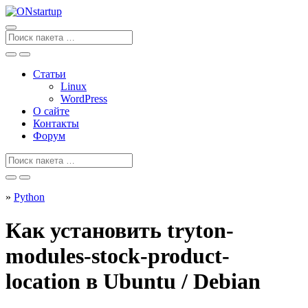
Перейти
к
содержанию
Поиск
для
Статьи
Linux
WordPress
О сайте
Контакты
Форум
Поиск
для
»
Python
Как установить tryton-
modules-stock-product-
location в Ubuntu / Debian