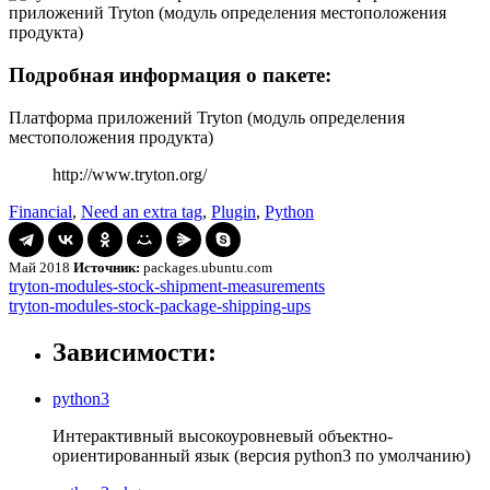
Подробная информация о пакете:
Платформа приложений Tryton (модуль определения
местоположения продукта)
http://www.tryton.org/
Financial
,
Need an extra tag
,
Plugin
,
Python
Май 2018
Источник:
packages.ubuntu.com
Навигация
tryton-
tryton-modules-stock-shipment-measurements
modules-
tryton-
tryton-modules-stock-package-shipping-ups
по
stock-
modules-
записям
shipment-
stock-
Зависимости:
measurements
package-
shipping-
python3
ups
Интерактивный высокоуровневый объектно-
ориентированный язык (версия python3 по умолчанию)