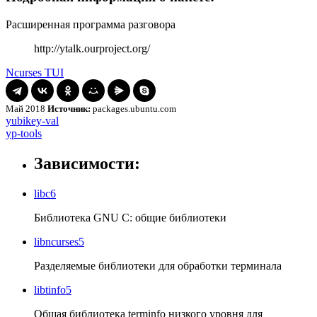
Расширенная программа разговора
http://ytalk.ourproject.org/
Ncurses TUI
Май 2018
Источник:
packages.ubuntu.com
Навигация
yubikey-
yubikey-val
val
yp-
yp-tools
по
tools
записям
Зависимости:
libc6
Библиотека GNU C: общие библиотеки
libncurses5
Разделяемые библиотеки для обработки терминала
libtinfo5
Общая библиотека terminfo низкого уровня для