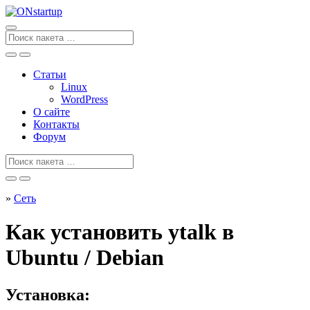
Перейти
к
содержанию
Поиск
для
Статьи
Linux
WordPress
О сайте
Контакты
Форум
Поиск
для
»
Сеть
Как установить ytalk в
Ubuntu / Debian
Установка: