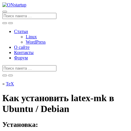
Перейти
к
содержанию
Поиск
для
Статьи
Linux
WordPress
О сайте
Контакты
Форум
Поиск
для
»
TeX
Как установить latex-mk в
Ubuntu / Debian
Установка: