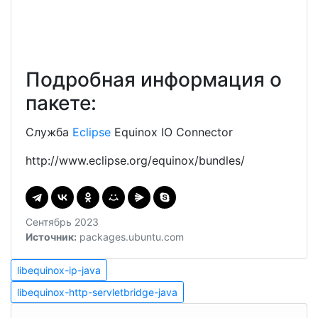
Подробная информация о
пакете:
Служба
Eclipse
Equinox IO Connector
http://www.eclipse.org/equinox/bundles/
Сентябрь 2023
Источник:
packages.ubuntu.com
Навигация
libequinox-
libequinox-ip-java
ip-
libequinox-
по
libequinox-http-servletbridge-java
java
http-