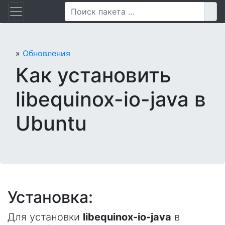
Перейти
Пои
к
содержанию
»
Обновления
Как установить
libequinox-io-java в
Ubuntu
Установка:
Для установки
libequinox-io-java
в