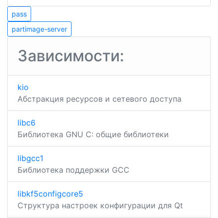
Навигация
pass
pass
partimage-
по
partimage-server
server
записям
Зависимости:
kio
Абстракция ресурсов и сетевого доступа
libc6
Библиотека GNU C: общие библиотеки
libgcc1
Библиотека поддержки GCC
libkf5configcore5
Структура настроек конфигурации для Qt