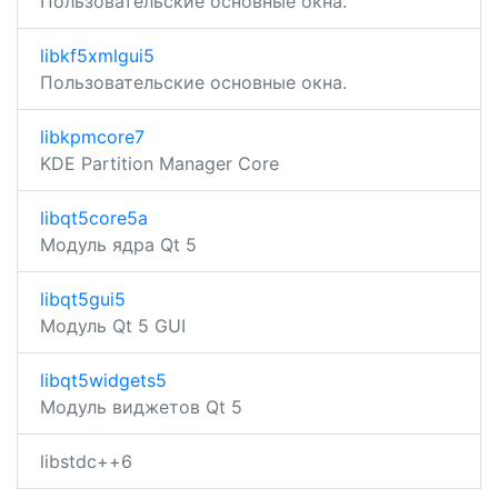
Пользовательские основные окна.
libkf5xmlgui5
Пользовательские основные окна.
libkpmcore7
KDE Partition Manager Core
libqt5core5a
Модуль ядра Qt 5
libqt5gui5
Модуль Qt 5 GUI
libqt5widgets5
Модуль виджетов Qt 5
libstdc++6