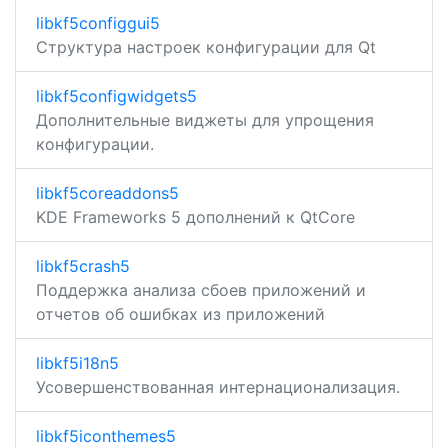
libkf5configgui5
Структура настроек конфигурации для Qt
libkf5configwidgets5
Дополнительные виджеты для упрощения
конфигурации.
libkf5coreaddons5
KDE Frameworks 5 дополнений к QtCore
libkf5crash5
Поддержка анализа сбоев приложений и
отчетов об ошибках из приложений
libkf5i18n5
Усовершенствованная интернационализация.
libkf5iconthemes5