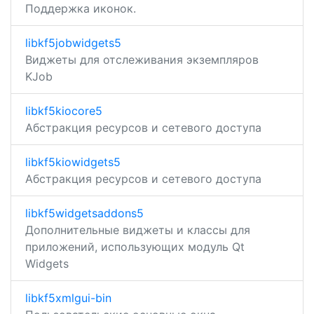
Поддержка иконок.
libkf5jobwidgets5
Виджеты для отслеживания экземпляров
KJob
libkf5kiocore5
Абстракция ресурсов и сетевого доступа
libkf5kiowidgets5
Абстракция ресурсов и сетевого доступа
libkf5widgetsaddons5
Дополнительные виджеты и классы для
приложений, использующих модуль Qt
Widgets
libkf5xmlgui-bin