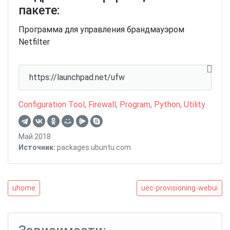
пакете:
Программа для управления брандмауэром
Netfilter
https://launchpad.net/ufw
Configuration Tool
,
Firewall
,
Program
,
Python
,
Utility
Май 2018
Источник:
packages.ubuntu.com
Навигация
uhome
uec-
uhome
uec-provisioning-webui
provisioning-
по
webui
записям