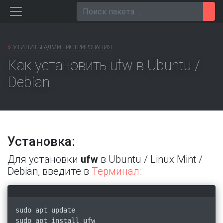
Перейти
Пои
к
содержанию
»
УТИЛИТЫ АДМИНИСТРИРОВАНИЯ
Как установить ufw в Ubuntu /
Debian
Установка:
Для установки
ufw
в Ubuntu / Linux Mint /
Debian, введите в
Терминал
:
sudo apt update
sudo apt install ufw