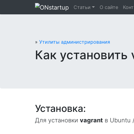
Перейти
Статьи
О сайте
Кон
к
содержанию
»
Утилиты администрирования
Как установить v
Установка:
Для установки
vagrant
в Ubuntu /