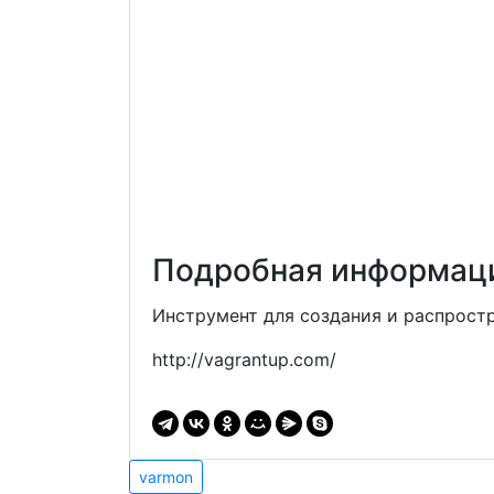
Подробная информаци
Инструмент для создания и распрост
http://vagrantup.com/
Навигация
varmon
varmon