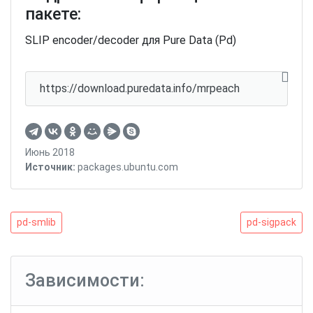
пакете:
SLIP encoder/decoder для Pure Data (Pd)
https://download.puredata.info/mrpeach
Июнь 2018
Источник:
packages.ubuntu.com
Навигация
pd-
pd-
pd-smlib
pd-sigpack
smlib
sigpack
по
записям
Зависимости: