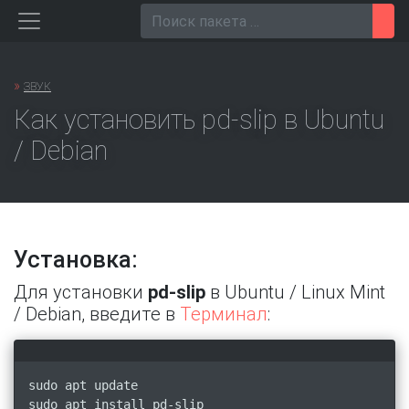
Перейти
Пои
к
содержанию
»
ЗВУК
Как установить pd-slip в Ubuntu
/ Debian
Установка:
Для установки
pd-slip
в Ubuntu / Linux Mint
/ Debian, введите в
Терминал
:
sudo apt update
sudo apt install pd-slip