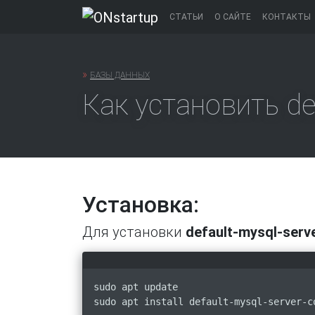
Перейти
СТАТЬИ
О САЙТЕ
КОНТАКТЫ
к
содержанию
»
БАЗЫ ДАННЫХ
Как установить def
Установка:
Для установки
default-mysql-serv
sudo apt update
sudo apt install default-mysql-server-c