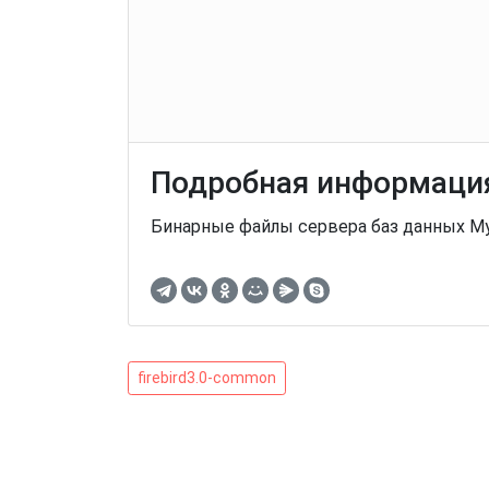
Подробная информация
Бинарные файлы сервера баз данных M
Навигация
firebird3.0-
firebird3.0-common
common
по
записям