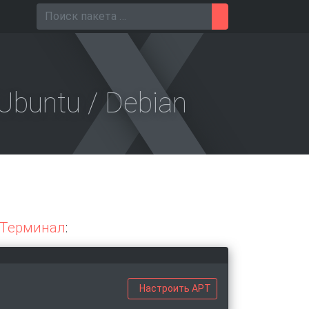
Поиск для
Ubuntu / Debian
Терминал
:
Настроить APT