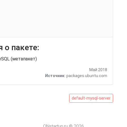
 о пакете:
ySQL (метапакет)
Май 2018
Источник:
packages.ubuntu.com
default-
default-mysql-server
mysql-
server
ONstartup.ru © 2026