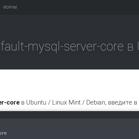
ФОРУМ
ault-mysql-server-core в 
er-core
в Ubuntu / Linux Mint / Debian, введите в
ore