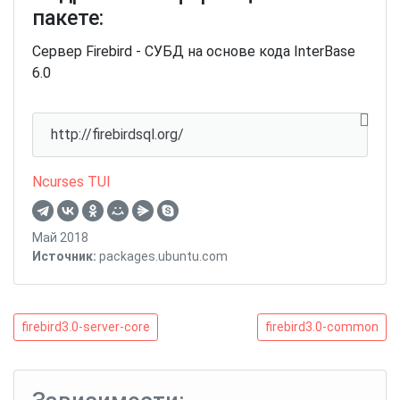
пакете:
Сервер Firebird - СУБД на основе кода InterBase
6.0
http://firebirdsql.org/
Ncurses TUI
Май 2018
Источник:
packages.ubuntu.com
Навигация
firebird3.0-
firebird3.0-
firebird3.0-server-core
firebird3.0-common
server-
common
по
core
записям