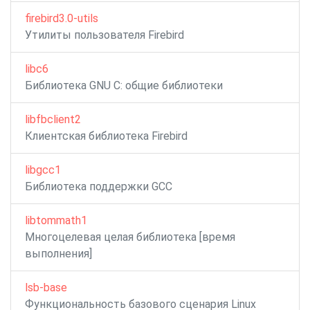
firebird3.0-utils
Утилиты пользователя Firebird
libc6
Библиотека GNU C: общие библиотеки
libfbclient2
Клиентская библиотека Firebird
libgcc1
Библиотека поддержки GCC
libtommath1
Многоцелевая целая библиотека [время
выполнения]
lsb-base
Функциональность базового сценария Linux