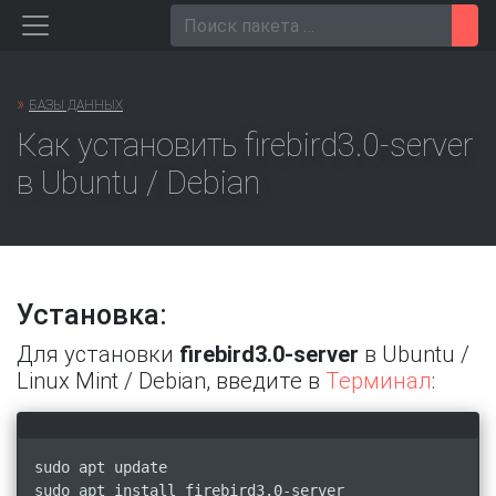
Перейти
Пои
к
содержанию
»
БАЗЫ ДАННЫХ
Как установить firebird3.0-server
в Ubuntu / Debian
Установка:
Для установки
firebird3.0-server
в Ubuntu /
Linux Mint / Debian, введите в
Терминал
:
sudo apt update
sudo apt install firebird3.0-server