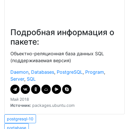
Подробная информация о
пакете:
Объектно-реляционная база данных SQL
(поддерживаемая версия)
Daemon
,
Databases
,
PostgreSQL
,
Program
,
Server
,
SQL
Май 2018
Источник:
packages.ubuntu.com
Навигация
postgresql-
postgresql-10
10
portabase
portabase