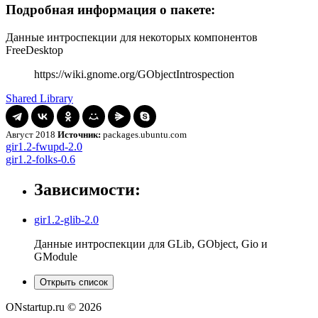
Подробная информация о пакете:
Данные интроспекции для некоторых компонентов
FreeDesktop
https://wiki.gnome.org/GObjectIntrospection
Shared Library
Август 2018
Источник:
packages.ubuntu.com
Навигация
gir1.2-
gir1.2-fwupd-2.0
fwupd-
gir1.2-
gir1.2-folks-0.6
по
2.0
folks-
записям
0.6
Зависимости:
gir1.2-glib-2.0
Данные интроспекции для GLib, GObject, Gio и
GModule
Открыть список
ONstartup.ru © 2026