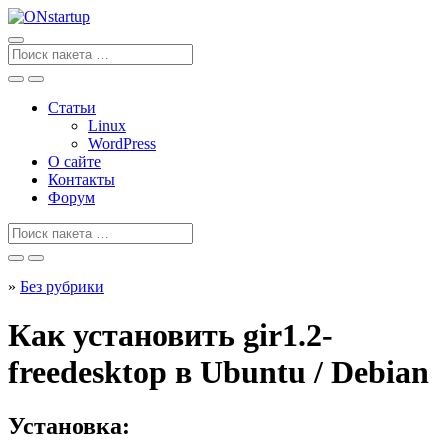
Перейти
к
содержанию
Поиск
для
Статьи
Linux
WordPress
О сайте
Контакты
Форум
Поиск
для
»
Без рубрики
Как установить gir1.2-
freedesktop в Ubuntu / Debian
Установка: