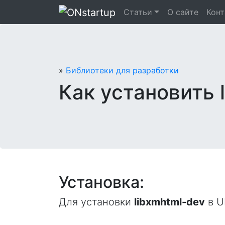
Перейти
Статьи
О сайте
Кон
к
содержанию
»
Библиотеки для разработки
Как установить 
Установка:
Для установки
libxmhtml-dev
в Ub