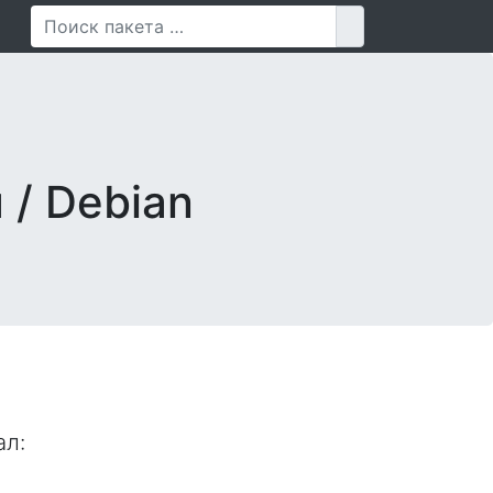
Поиск для
 / Debian
ал
: