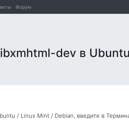
такты
Форум
libxmhtml-dev в Ubuntu
untu / Linux Mint / Debian, введите в
Термин