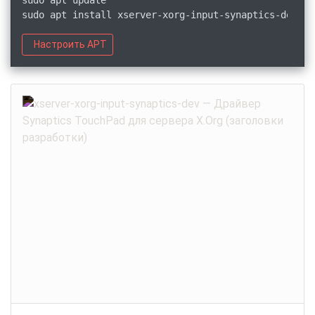
sudo apt update
sudo apt install xserver-xorg-input-synaptics-dev
Настроить APT