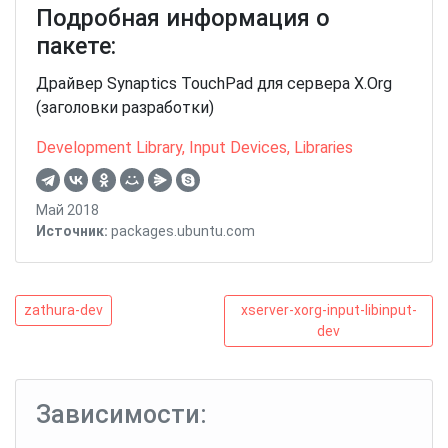
Подробная информация о
пакете:
Драйвер Synaptics TouchPad для сервера X.Org
(заголовки разработки)
Development Library
,
Input Devices
,
Libraries
Май 2018
Источник:
packages.ubuntu.com
Навигация
zathura-
xserver-
zathura-dev
xserver-xorg-input-libinput-
dev
xorg-
dev
по
input-
записям
libinput-
dev
Зависимости: