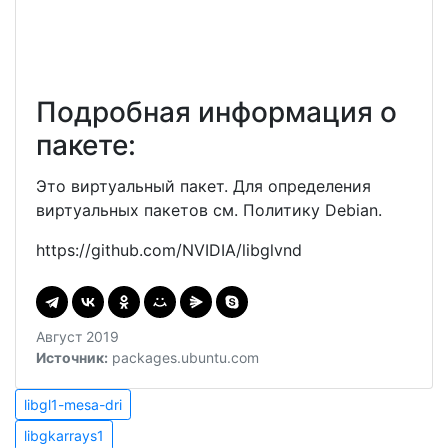
Подробная информация о
пакете:
Это виртуальный пакет. Для определения
виртуальных пакетов см. Политику Debian.
https://github.com/NVIDIA/libglvnd
Август 2019
Источник:
packages.ubuntu.com
Навигация
libgl1-
libgl1-mesa-dri
mesa-
libgkarrays1
по
libgkarrays1