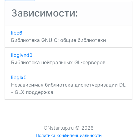
dri
записям
Зависимости:
libc6
Библиотека GNU C: общие библиотеки
libglvnd0
Библиотека нейтральных GL-серверов
libglx0
Независимая библиотека диспетчеризации DL
- GLX-поддержка
ONstartup.ru © 2026
×
Политика конфиденциальности
Подробнее ...