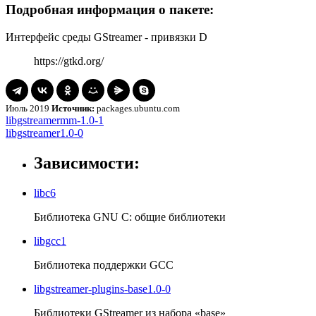
Подробная информация о пакете:
Интерфейс среды GStreamer - привязки D
https://gtkd.org/
Июль 2019
Источник:
packages.ubuntu.com
Навигация
libgstreamermm-
libgstreamermm-1.0-1
1.0-
libgstreamer1.0-
libgstreamer1.0-0
по
1
0
записям
Зависимости:
libc6
Библиотека GNU C: общие библиотеки
libgcc1
Библиотека поддержки GCC
libgstreamer-plugins-base1.0-0
Библиотеки GStreamer из набора «base»