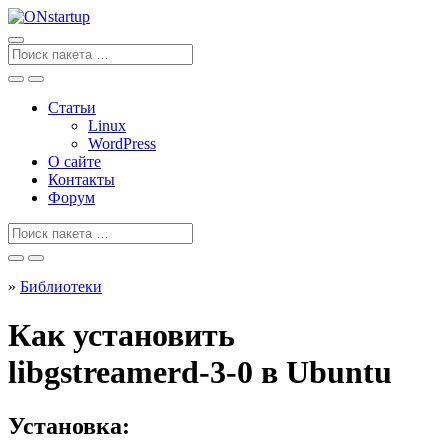
Перейти
к
содержанию
Поиск
для
Статьи
Linux
WordPress
О сайте
Контакты
Форум
Поиск
для
»
Библиотеки
Как установить
libgstreamerd-3-0 в Ubuntu
Установка: