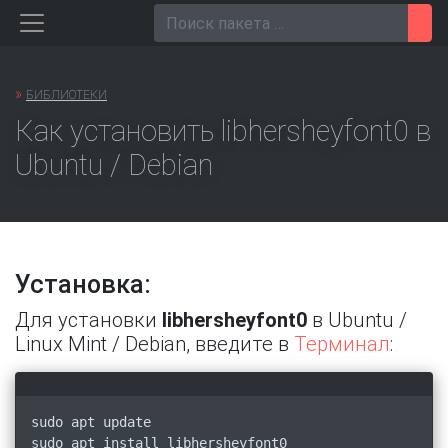
Перейти
Пои
к
содержанию
»
БИБЛИОТЕКИ
Как установить libhersheyfont0 в
Ubuntu / Debian
Установка:
Для установки
libhersheyfont0
в Ubuntu /
Linux Mint / Debian, введите в
Терминал
:
sudo apt update
sudo apt install libhersheyfont0