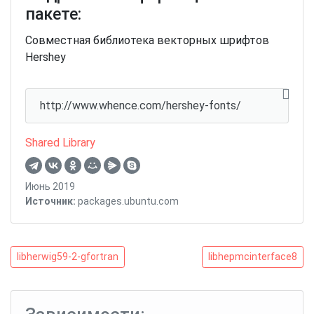
пакете:
Совместная библиотека векторных шрифтов
Hershey
http://www.whence.com/hershey-fonts/
Shared Library
Июнь 2019
Источник:
packages.ubuntu.com
Навигация
libherwig59-
libhepmcinterface8
libherwig59-2-gfortran
libhepmcinterface8
2-
по
gfortran
записям