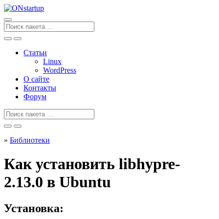
Перейти
к
содержанию
Поиск
для
Статьи
Linux
WordPress
О сайте
Контакты
Форум
Поиск
для
»
Библиотеки
Как установить libhypre-
2.13.0 в Ubuntu
Установка: