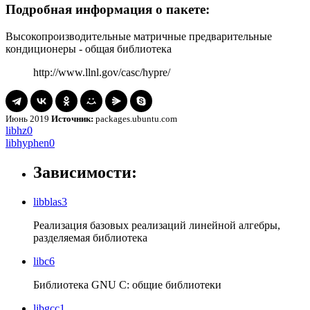
Подробная информация о пакете:
Высокопроизводительные матричные предварительные
кондиционеры - общая библиотека
http://www.llnl.gov/casc/hypre/
Июнь 2019
Источник:
packages.ubuntu.com
Навигация
libhz0
libhz0
libhyphen0
libhyphen0
по
записям
Зависимости:
libblas3
Реализация базовых реализаций линейной алгебры,
разделяемая библиотека
libc6
Библиотека GNU C: общие библиотеки
libgcc1