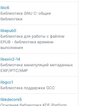
libc6
Библиотека GNU C: общие
библиотеки
libepub0
Библиотека для работы с файлом
EPUB - библиотека времени
выполнения
libexiv2-14
Библиотека манипуляций метаданных
EXIF/IPTC/XMP
libgcc1
Библиотека поддержки GCC
libkdecore5
Основная библиотека KDE Platform