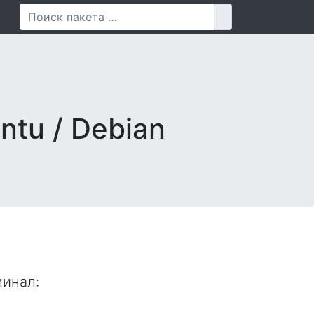
Поиск для
ntu / Debian
минал
: