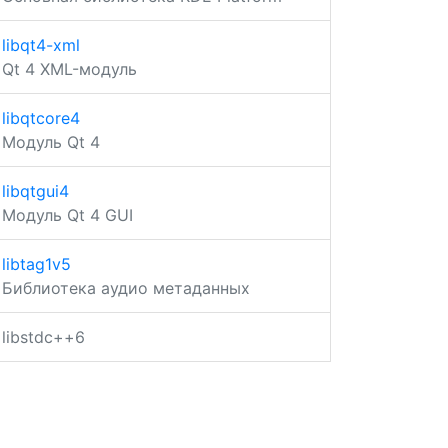
libqt4-xml
Qt 4 XML-модуль
libqtcore4
Модуль Qt 4
libqtgui4
Модуль Qt 4 GUI
libtag1v5
Библиотека аудио метаданных
libstdc++6