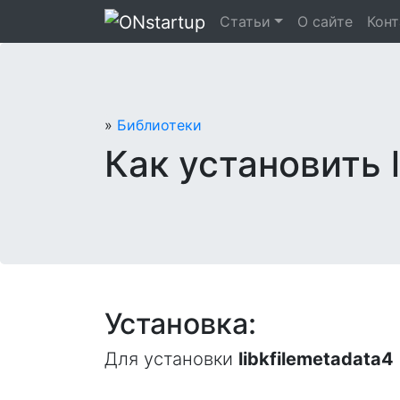
Перейти
Статьи
О сайте
Кон
к
содержанию
»
Библиотеки
Как установить l
Установка:
Для установки
libkfilemetadata4