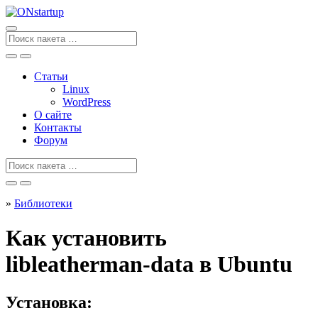
Перейти
к
содержанию
Поиск
для
Статьи
Linux
WordPress
О сайте
Контакты
Форум
Поиск
для
»
Библиотеки
Как установить
libleatherman-data в Ubuntu
Установка: