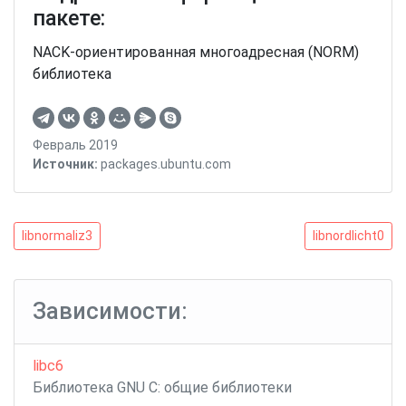
пакете:
NACK-ориентированная многоадресная (NORM)
библиотека
Февраль 2019
Источник:
packages.ubuntu.com
Навигация
libnormaliz3
libnordlicht0
libnormaliz3
libnordlicht0
по
записям
Зависимости:
libc6
Библиотека GNU C: общие библиотеки