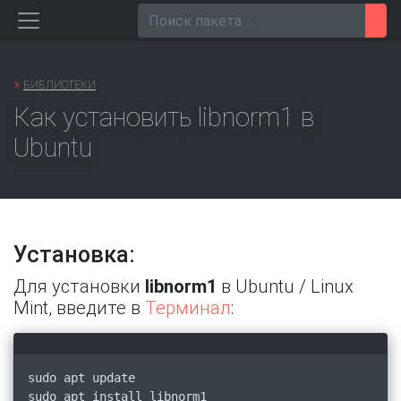
Перейти
Пои
к
содержанию
»
БИБЛИОТЕКИ
Как установить libnorm1 в
Ubuntu
Установка:
Для установки
libnorm1
в Ubuntu / Linux
Mint, введите в
Терминал
:
sudo apt update
sudo apt install libnorm1