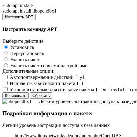
sudo apt update
sudo apt install libopendbx1
Настроить APT
Настроить команду APT
Выберите действие:
Установить
Переустановить
Удалить пакет
Удалить пакет со всеми настройками
Дополнительные опции:
Автоподтверждение действий
[-y]
Исправить зависимости пакета
[-f]
Установить только обязательные пакеты
[--no-install-rec
Копировать
Сбросить
Подробная информация о пакете:
Легкий уровень абстракции доступа к базе данных
http://www.linuxnetworks.de/doc/index.php/OpenDBX