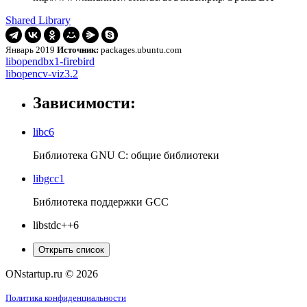
Shared Library
Январь 2019
Источник:
packages.ubuntu.com
Навигация
libopendbx1-
libopendbx1-firebird
firebird
libopencv-
libopencv-viz3.2
по
viz3.2
записям
Зависимости:
libc6
Библиотека GNU C: общие библиотеки
libgcc1
Библиотека поддержки GCC
libstdc++6
Открыть список
ONstartup.ru © 2026
Политика конфиденциальности