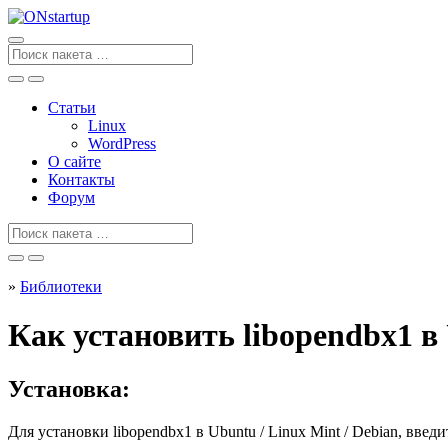
Перейти
к
содержанию
Поиск
для
Статьи
Linux
WordPress
О сайте
Контакты
Форум
Поиск
для
»
Библиотеки
Как установить libopendbx1 в 
Установка:
Для установки
libopendbx1
в Ubuntu / Linux Mint / Debian, введ