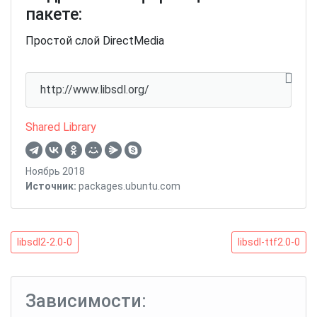
пакете:
Простой слой DirectMedia
http://www.libsdl.org/
Shared Library
Ноябрь 2018
Источник:
packages.ubuntu.com
Навигация
libsdl2-
libsdl-
libsdl2-2.0-0
libsdl-ttf2.0-0
2.0-
ttf2.0-
по
0
0
записям
Зависимости: