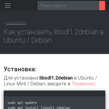
Перейти
Пои
к
содержанию
»
БИБЛИОТЕКИ
Как установить libsdl1.2debian в
Ubuntu / Debian
Установка:
Для установки
libsdl1.2debian
в Ubuntu /
Linux Mint / Debian, введите в
Терминал
:
sudo apt update
sudo apt install libsdl1.2debian