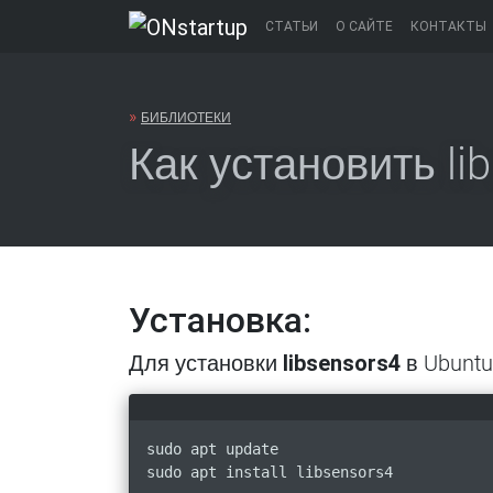
Перейти
СТАТЬИ
О САЙТЕ
КОНТАКТЫ
к
содержанию
»
БИБЛИОТЕКИ
Как установить li
Установка:
Для установки
libsensors4
в Ubuntu 
sudo apt update
sudo apt install libsensors4