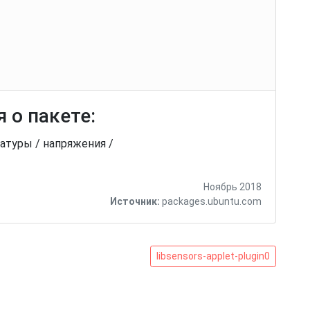
 о пакете:
атуры / напряжения /
Ноябрь 2018
Источник:
packages.ubuntu.com
libsensors-
libsensors-applet-plugin0
applet-
plugin0