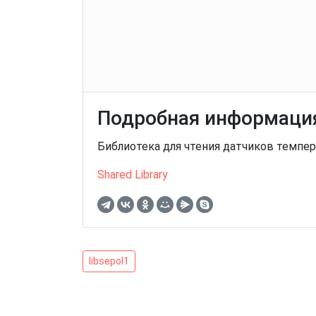
Подробная информация
Библиотека для чтения датчиков темпер
Shared Library
Навигация
libsepol1
libsepol1
по