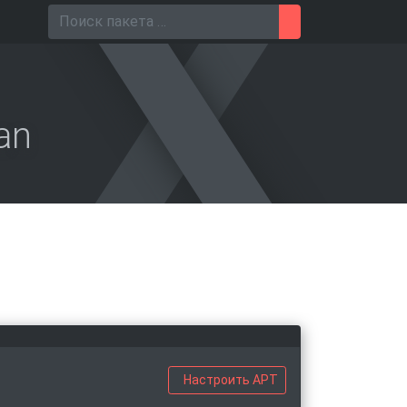
Поиск для
an
Настроить APT