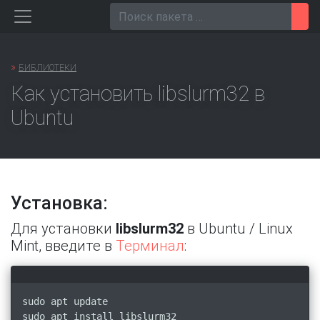
Перейти
Пои
к
содержанию
»
БИБЛИОТЕКИ
Как установить libslurm32 в
Ubuntu
Установка:
Для установки
libslurm32
в Ubuntu / Linux
Mint, введите в
Терминал
:
sudo apt update
sudo apt install libslurm32