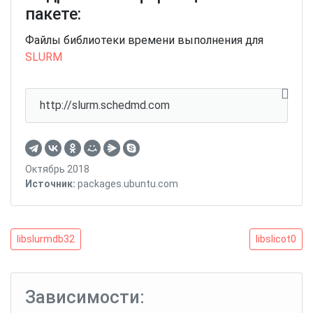
пакете:
Файлы библиотеки времени выполнения для
SLURM
http://slurm.schedmd.com
Октябрь 2018
Источник:
packages.ubuntu.com
Навигация
libslurmdb32
libslicot0
libslurmdb32
libslicot0
по
записям
Зависимости: