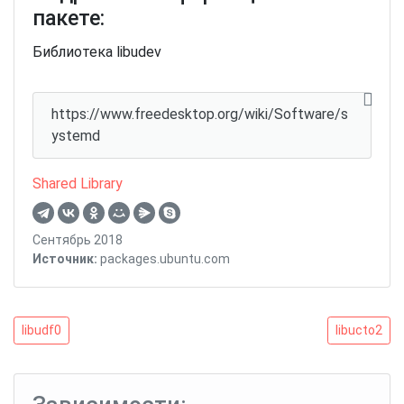
пакете:
Библиотека libudev
https://www.freedesktop.org/wiki/Software/s
ystemd
Shared Library
Сентябрь 2018
Источник:
packages.ubuntu.com
Навигация
libudf0
libucto2
libudf0
libucto2
по
записям