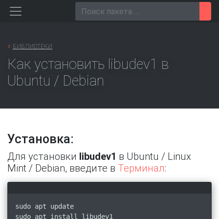
Перейти
Пои
к
содержанию
»
БИБЛИОТЕКИ
Как установить libudev1 в
Ubuntu / Debian
Установка:
Для установки
libudev1
в Ubuntu / Linux
Mint / Debian, введите в
Терминал
:
sudo apt update
sudo apt install libudev1