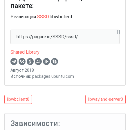
пакете:
Реализация
SSSD
libwbclient
https://pagure.io/SSSD/sssd/
Shared Library
Август 2018
Источник:
packages.ubuntu.com
Навигация
libwbclient0
libwayland-
libwbclient0
libwayland-server0
server0
по
записям
Зависимости: