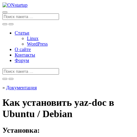
Перейти
к
содержанию
Поиск
для
Статьи
Linux
WordPress
О сайте
Контакты
Форум
Поиск
для
»
Документация
Как установить yaz-doc в
Ubuntu / Debian
Установка: