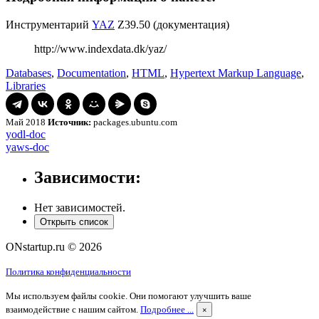
Инструментарий
YAZ
Z39.50 (документация)
http://www.indexdata.dk/yaz/
Databases
,
Documentation
,
HTML
,
Hypertext Markup Language
,
Libraries
Май 2018
Источник:
packages.ubuntu.com
Навигация
yodl-
yodl-doc
doc
yaws-
yaws-doc
по
doc
записям
Зависимости:
Нет зависимостей.
Открыть список
ONstartup.ru © 2026
Политика конфиденциальности
Мы используем файлы cookie. Они помогают улучшить ваше
взаимодействие с нашим сайтом.
Подробнее ...
×