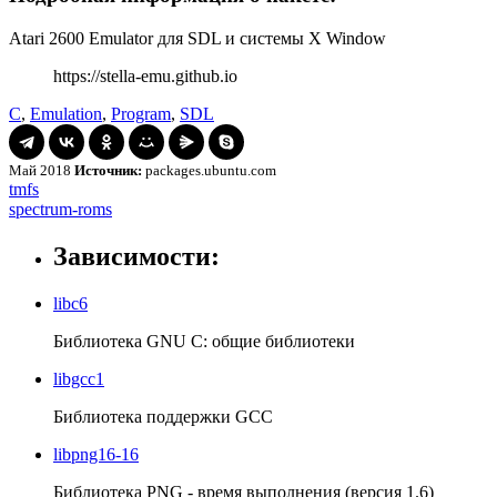
Atari 2600 Emulator для SDL и системы X Window
https://stella-emu.github.io
C
,
Emulation
,
Program
,
SDL
Май 2018
Источник:
packages.ubuntu.com
Навигация
tmfs
tmfs
spectrum-
spectrum-roms
по
roms
записям
Зависимости:
libc6
Библиотека GNU C: общие библиотеки
libgcc1
Библиотека поддержки GCC
libpng16-16
Библиотека PNG - время выполнения (версия 1.6)