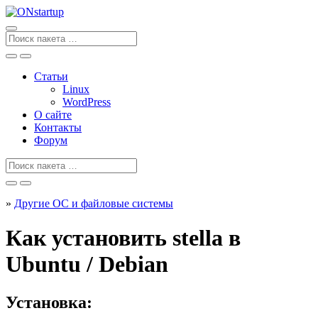
Перейти
к
содержанию
Поиск
для
Статьи
Linux
WordPress
О сайте
Контакты
Форум
Поиск
для
»
Другие ОС и файловые системы
Как установить stella в
Ubuntu / Debian
Установка: