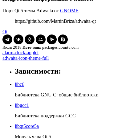
Порт Qt 5 темы Adwaita от
GNOME
https://github.com/MartinBriza/adwaita-qt
Qt
Июль 2018
Источник:
packages.ubuntu.com
Навигация
alarm-
alarm-clock-applet
clock-
adwaita-
adwaita-icon-theme-full
по
applet
icon-
записям
theme-
Зависимости:
full
libc6
Библиотека GNU C: общие библиотеки
libgcc1
Библиотека поддержки GCC
libqt5core5a
Модуль ядра Qt 5