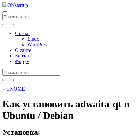
Перейти
к
содержанию
Поиск
для
Статьи
Linux
WordPress
О сайте
Контакты
Форум
Поиск
для
»
GNOME
Как установить adwaita-qt в
Ubuntu / Debian
Установка: