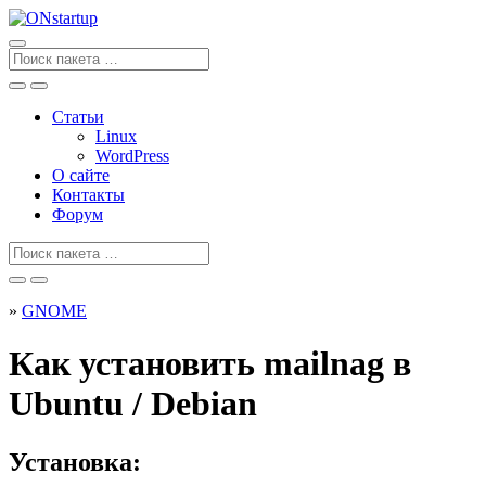
Перейти
к
содержанию
Поиск
для
Статьи
Linux
WordPress
О сайте
Контакты
Форум
Поиск
для
»
GNOME
Как установить mailnag в
Ubuntu / Debian
Установка: