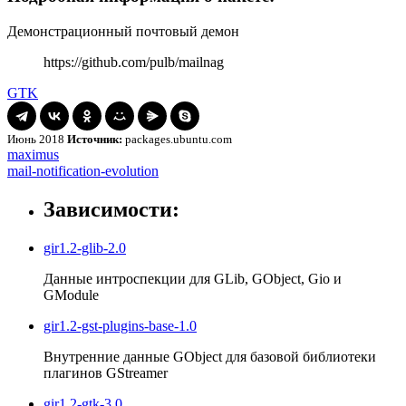
Демонстрационный почтовый демон
https://github.com/pulb/mailnag
GTK
Июнь 2018
Источник:
packages.ubuntu.com
Навигация
maximus
maximus
mail-
mail-notification-evolution
по
notification-
записям
evolution
Зависимости:
gir1.2-glib-2.0
Данные интроспекции для GLib, GObject, Gio и
GModule
gir1.2-gst-plugins-base-1.0
Внутренние данные GObject для базовой библиотеки
плагинов GStreamer
gir1.2-gtk-3.0