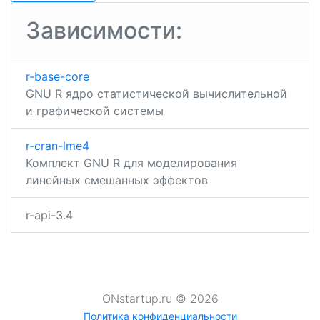
mockery
cran-
записям
mlbench
Зависимости:
r-base-core
GNU R ядро ​​статистической вычислительной
и графической системы
r-cran-lme4
Комплект GNU R для моделирования
линейных смешанных эффектов
r-api-3.4
ONstartup.ru © 2026
×
Политика конфиденциальности
Подробнее ...