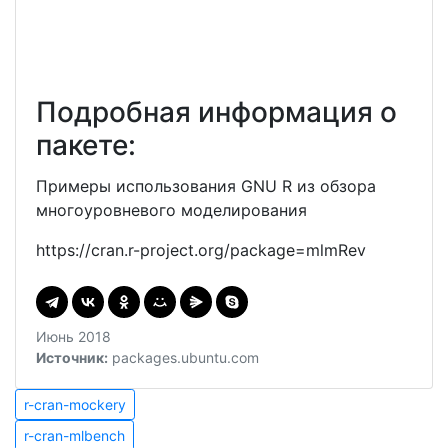
Подробная информация о
пакете:
Примеры использования GNU R из обзора
многоуровневого моделирования
https://cran.r-project.org/package=mlmRev
Июнь 2018
Источник:
packages.ubuntu.com
Навигация
r-
r-cran-mockery
cran-
r-
по
r-cran-mlbench