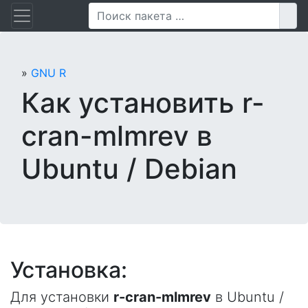
Перейти
Пои
к
содержанию
»
GNU R
Как установить r-
cran-mlmrev в
Ubuntu / Debian
Установка:
Для установки
r-cran-mlmrev
в Ubuntu /