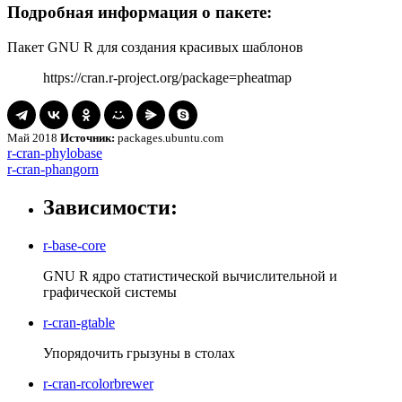
Подробная информация о пакете:
Пакет GNU R для создания красивых шаблонов
https://cran.r-project.org/package=pheatmap
Май 2018
Источник:
packages.ubuntu.com
Навигация
r-
r-cran-phylobase
cran-
r-
r-cran-phangorn
по
phylobase
cran-
записям
phangorn
Зависимости:
r-base-core
GNU R ядро ​​статистической вычислительной и
графической системы
r-cran-gtable
Упорядочить грызуны в столах
r-cran-rcolorbrewer