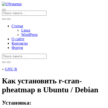
Перейти
к
содержанию
Поиск
для
Статьи
Linux
WordPress
О сайте
Контакты
Форум
Поиск
для
»
GNU R
Как установить r-cran-
pheatmap в Ubuntu / Debian
Установка: