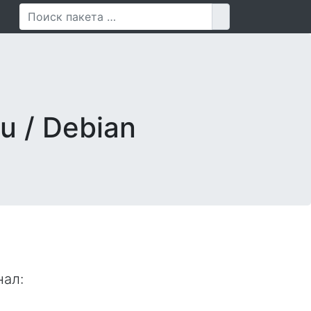
Поиск для
u / Debian
нал
: