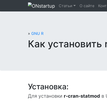
Перейти
Статьи
О сайте
Кон
к
содержанию
»
GNU R
Как установить 
Установка:
Для установки
r-cran-statmod
в 