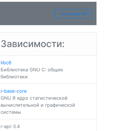
Настроить APT
Зависимости:
libc6
Библиотека GNU C: общие
библиотеки
r-base-core
GNU R ядро ​​статистической
вычислительной и графической
системы
r-api-3.4