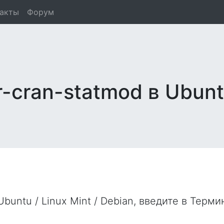
такты
Форум
r-cran-statmod в Ubunt
Ubuntu / Linux Mint / Debian, введите в
Терми