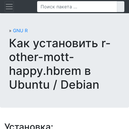
Перейти
Пои
к
содержанию
»
GNU R
Как установить r-
other-mott-
happy.hbrem в
Ubuntu / Debian
Установка: