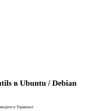
tils в Ubuntu / Debian
 введите в
Терминал
: