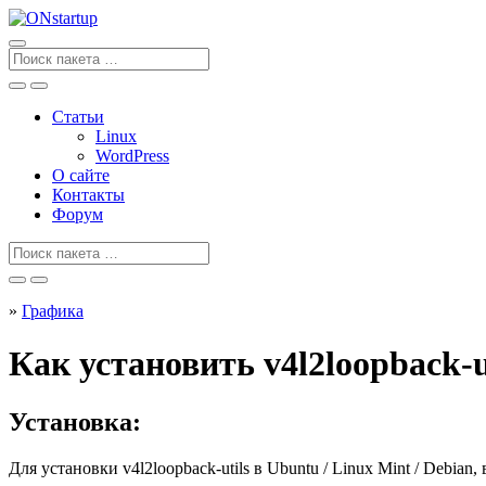
Перейти
к
содержанию
Поиск
для
Статьи
Linux
WordPress
О сайте
Контакты
Форум
Поиск
для
»
Графика
Как установить v4l2loopback-u
Установка:
Для установки
v4l2loopback-utils
в Ubuntu / Linux Mint / Debian,