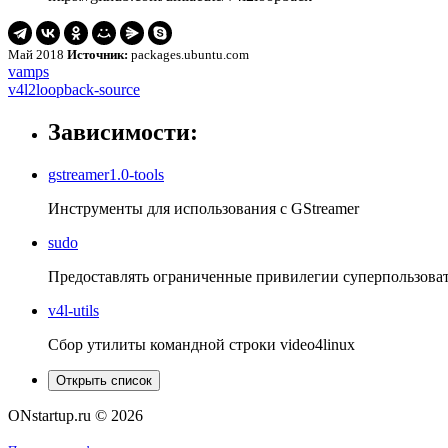
Май 2018
Источник:
packages.ubuntu.com
Навигация
vamps
vamps
v4l2loopback-
v4l2loopback-source
по
source
записям
Зависимости:
gstreamer1.0-tools
Инструменты для использования с GStreamer
sudo
Предоставлять ограниченные привилегии суперпользова
v4l-utils
Сбор утилиты командной строки video4linux
Открыть список
ONstartup.ru © 2026