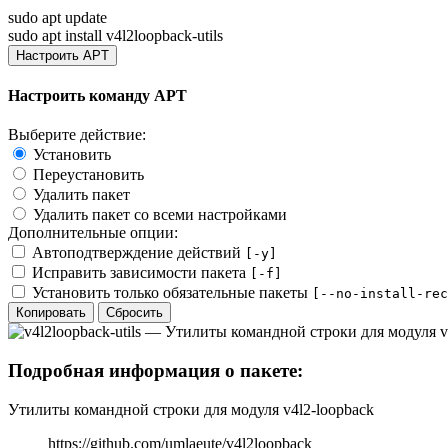
sudo apt update
sudo apt install v4l2loopback-utils
Настроить APT
Настроить команду APT
Выберите действие:
Установить
Переустановить
Удалить пакет
Удалить пакет со всеми настройками
Дополнительные опции:
Автоподтверждение действий
[-y]
Исправить зависимости пакета
[-f]
Установить только обязательные пакеты
[--no-install-rec
Копировать
Сбросить
Подробная информация о пакете:
Утилиты командной строки для модуля v4l2-loopback
https://github.com/umlaeute/v4l2loopback